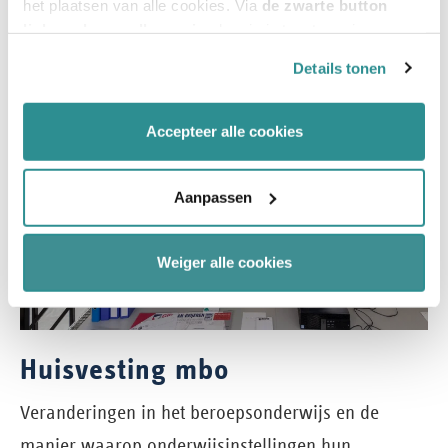
het plaatsen van alle cookies. Via
de zwarte button
linksonder op elke pagina
kun je je toestemming
intrekken en je voorkeuren voor de toestemming-
Details tonen
afhankelijke cookies beheren en/of wijzigen. Lees ook
ons
cookiestatement
voor meer informatie.
Accepteer alle cookies
Aanpassen
Weiger alle cookies
Huisvesting mbo
Veranderingen in het beroepsonderwijs en de
manier waarop onderwijsinstellingen hun