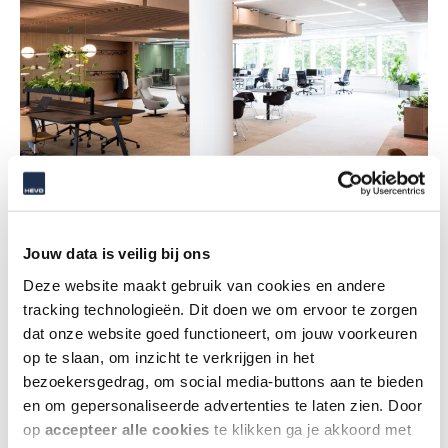
De strijd om talent
Jouw data is veilig bij ons
De krapte op de arbeidsmarkt dwingt werkgevers
Deze website maakt gebruik van cookies en andere
om aantrekkelijker te zijn voor potentiële
tracking technologieën. Dit doen we om ervoor te zorgen
dat onze website goed functioneert, om jouw voorkeuren
werknemers. Ook de werkomgeving draagt bij aan
op te slaan, om inzicht te verkrijgen in het
aantrekkelijker werkgeverschap.
bezoekersgedrag, om social media-buttons aan te bieden
en om gepersonaliseerde advertenties te laten zien. Door
op
accepteer alle cookies
te klikken ga je akkoord met