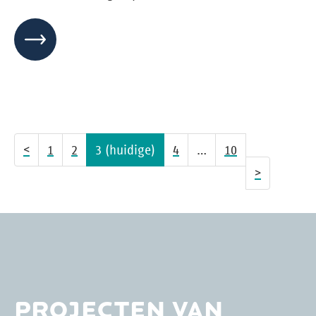
<
1
2
3
(huidige)
4
…
10
>
PROJECTEN VAN