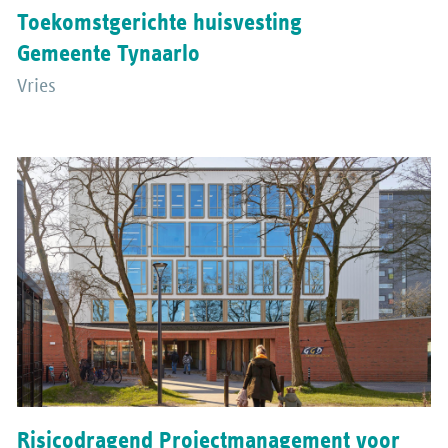
Toekomstgerichte huisvesting
Gemeente Tynaarlo
Vries
Risicodragend Projectmanagement voor