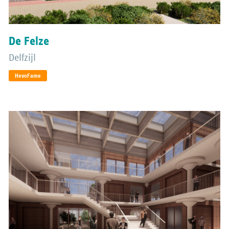
De Felze
Delfzijl
HevoFame