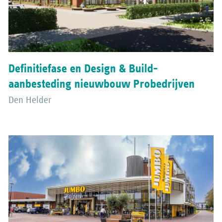
Definitiefase en Design & Build-
aanbesteding nieuwbouw Probedrijven
Den Helder