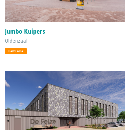
Jumbo Kuipers
Oldenzaal
HevoFame