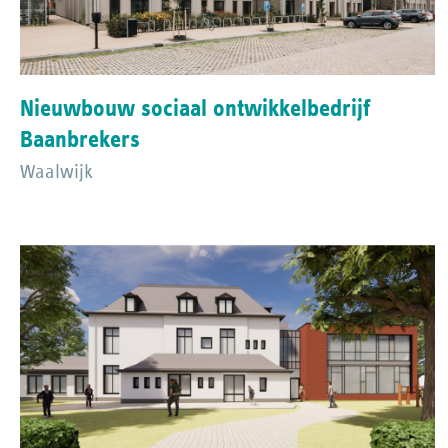
Nieuwbouw sociaal ontwikkelbedrijf
Baanbrekers
Waalwijk