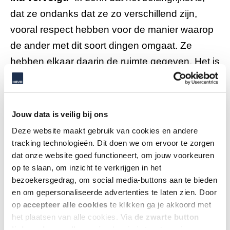
dat ze ondanks dat ze zo verschillend zijn,
vooral respect hebben voor de manier waarop
de ander met dit soort dingen omgaat. Ze
hebben elkaar daarin de ruimte gegeven. Het is
mooi om te zien dat de liefde nog altijd groot is.
Er moet ook nog iedere dag even gekust
worden”, lacht ze.
Jouw data is veilig bij ons
Deze website maakt gebruik van cookies en andere
Twee jaar geleden brak meneer Hoogschagen
tracking technologieën. Dit doen we om ervoor te zorgen
dat onze website goed functioneert, om jouw voorkeuren
door een val zijn bekken en kon na de
op te slaan, om inzicht te verkrijgen in het
revalidatie niet terug naar huis. ”Ik ben toen
bezoekersgedrag, om social media-buttons aan te bieden
naar Opperdoes gegaan, naar een
en om gepersonaliseerde advertenties te laten zien. Door
verpleeghuis”, vertelt meneer Hoogschagen.
op
accepteer alle cookies
te klikken ga je akkoord met
het plaatsen van alle cookies. Via
de zwarte button
Maar daar was het gemis van zijn vrouw erg
linksonder op elke pagina
kun je je toestemming