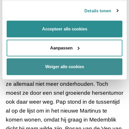
groot.
intrekken en je voorkeuren voor de toestemming-
Details tonen
afhankelijke cookies beheren en/of wijzigen. Lees ook
ons
cookiestatement
voor meer informatie.
Ina:
”Hij zat daar op een veel kleinere kamer
Accepteer alle cookies
dan zijn huidige appartement. Alles draait om
de zorg”. ”Veel verdriet”, zegt meneer
Aanpassen
Hoogschagen. Ina: ”Pap zat daar elke dag te
huilen. Na een jaar verhuisde ook mijn moeder
naar een appartement in Medemblik. Het huis,
Weiger alle cookies
maar vooral ook de tuin was te groot. Dat kon
ze allemaal niet meer onderhouden. Toch
moest ze door een snel groeiende hersentumor
ook daar weer weg. Pap stond in de tussentijd
al op de lijst om in het nieuwe Martinus te
komen wonen, omdat hij graag in Medemblik
dicht bij mam wilde zijn. Rosan van de Ven van