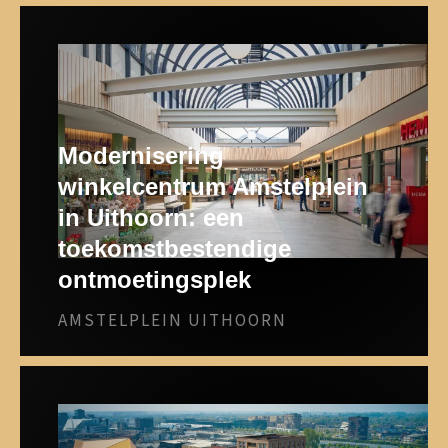
Modernisering
winkelcentrum Amstelplein
in Uithoorn: een
toekomstbestendige
ontmoetingsplek
AMSTELPLEIN UITHOORN