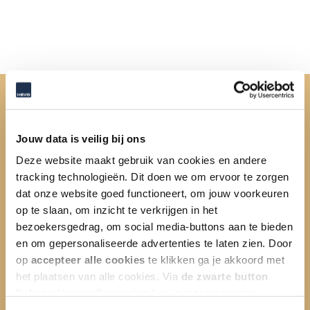
Ervaringen, verhalen en
projecten
Jouw data is veilig bij ons
Deze website maakt gebruik van cookies en andere
tracking technologieën. Dit doen we om ervoor te zorgen
dat onze website goed functioneert, om jouw voorkeuren
op te slaan, om inzicht te verkrijgen in het
bezoekersgedrag, om social media-buttons aan te bieden
en om gepersonaliseerde advertenties te laten zien. Door
op
accepteer alle cookies
te klikken ga je akkoord met
het plaatsen van alle cookies. Via
de zwarte button
linksonder op elke pagina
kun je je toestemming
intrekken en je voorkeuren voor de toestemming-