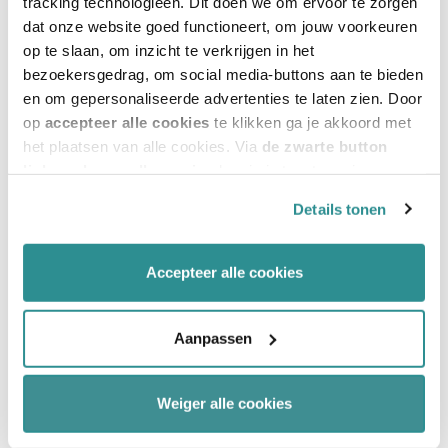
tracking technologieën. Dit doen we om ervoor te zorgen
geclusterde woonvormen moeten komen;
dat onze website goed functioneert, om jouw voorkeuren
80.000 seniorenwoningen erbij in tien jaar tijd.
op te slaan, om inzicht te verkrijgen in het
bezoekersgedrag, om social media-buttons aan te bieden
Gemeenten moeten gaan programmeren om
en om gepersonaliseerde advertenties te laten zien. Door
dat voor elkaar te krijgen. Daar voert het Rijk
op
accepteer alle cookies
te klikken ga je akkoord met
nadrukkelijk de regie op. Dat is allemaal winst.”
het plaatsen van alle cookies. Via
de zwarte button
linksonder op elke pagina
kun je je toestemming
intrekken en je voorkeuren voor de toestemming-
Details tonen
afhankelijke cookies beheren en/of wijzigen. Lees ook
ons
cookiestatement
voor meer informatie.
Woonzorg Nederland als
Accepteer alle cookies
frontleader
Zo’n 70% van de kleine 1.000 complexen die
Aanpassen
Woonzorg Nederland in portefeuille heeft,
bestaat uit woningen waar mensen zelfstandig
Weiger alle cookies
wonen. De overige 30% verhuurt Woonzorg