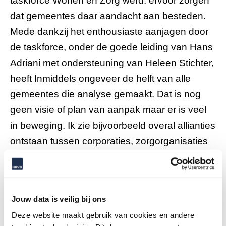
taskforce Wonen en Zorg werd: ervoor zorgen
dat gemeentes daar aandacht aan besteden.
Mede dankzij het enthousiaste aanjagen door
de taskforce, onder de goede leiding van Hans
Adriani met ondersteuning van Heleen Stichter,
heeft Inmiddels ongeveer de helft van alle
gemeentes die analyse gemaakt. Dat is nog
geen visie of plan van aanpak maar er is veel
in beweging. Ik zie bijvoorbeeld overal allianties
ontstaan tussen corporaties, zorgorganisaties
en gemeentes. Dat vind ik van groot belang.
Een tweede resultaat is dat de
prestatieafspraken dus voortaan gebaseerd
Jouw data is veilig bij ons
moeten zijn op een woonvisie. Een derde
Deze website maakt gebruik van cookies en andere
resultaat is dat zwart op wit staat dat er