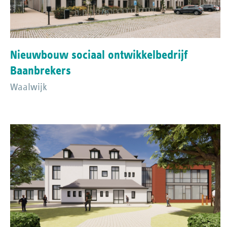
Nieuwbouw sociaal ontwikkelbedrijf
Baanbrekers
Waalwijk