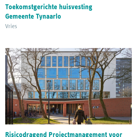
Toekomstgerichte huisvesting
Gemeente Tynaarlo
Vries
Risicodragend Projectmanagement voor