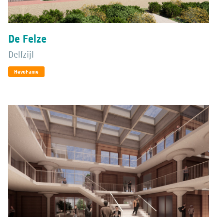
De Felze
Delfzijl
HevoFame