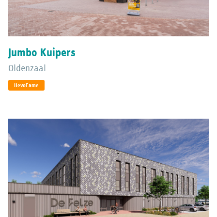
Jumbo Kuipers
Oldenzaal
HevoFame