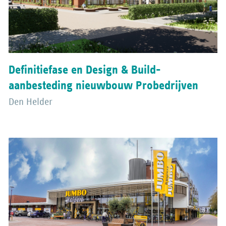
Definitiefase en Design & Build-
aanbesteding nieuwbouw Probedrijven
Den Helder