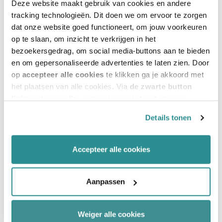
Deze website maakt gebruik van cookies en andere
vernieuwbouw die tot minimaal 40 extra
tracking technologieën. Dit doen we om ervoor te zorgen
dat onze website goed functioneert, om jouw voorkeuren
gebruiksjaren leidt. Elk project is anders en bij
op te slaan, om inzicht te verkrijgen in het
iedere organisatie spelen andere vragen. Denk aan
bezoekersgedrag, om social media-buttons aan te bieden
en om gepersonaliseerde advertenties te laten zien. Door
het afstoten van een gebouw vanwege krimp, zodat
op
accepteer alle cookies
te klikken ga je akkoord met
er ruimte ontstaat om twee andere gebouwen
het plaatsen van alle cookies. Via
de zwarte button
functioneler en duurzamer te maken. Of het
linksonder op elke pagina
kun je je toestemming
intrekken en je voorkeuren voor de toestemming-
ingrijpend revitaliseren van een campusgebouw in
Details tonen
afhankelijke cookies beheren en/of wijzigen. Lees ook
plaats van nieuwbouw elders om de
ons
cookiestatement
voor meer informatie.
aantrekkelijkheid van de campus te behouden. Al
Accepteer alle cookies
met al draait het om het maken van de juiste
keuzes. Op operationeel gebied is het soms
Aanpassen
verstandiger om een gevel die nog jaren mee kan
nog even niet te vervangen door een
Weiger alle cookies