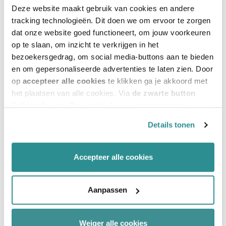
Deze website maakt gebruik van cookies en andere
tracking technologieën. Dit doen we om ervoor te zorgen
dat onze website goed functioneert, om jouw voorkeuren
op te slaan, om inzicht te verkrijgen in het
bezoekersgedrag, om social media-buttons aan te bieden
en om gepersonaliseerde advertenties te laten zien. Door
op
accepteer alle cookies
te klikken ga je akkoord met
het plaatsen van alle cookies. Via
de zwarte button
linksonder op elke pagina
kun je je toestemming
intrekken en je voorkeuren voor de toestemming-
Details tonen
afhankelijke cookies beheren en/of wijzigen. Lees ook
ons
cookiestatement
voor meer informatie.
Accepteer alle cookies
Aanpassen
Weiger alle cookies