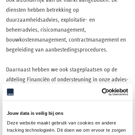
diensten hebben betrekking op
duurzaamheidsadvies, exploitatie- en
beheeradvies, risicomanagement,
bouwkostenmanagement, contractmanagement en
begeleiding van aanbestedingsprocedures.
Daarnaast hebben we ook stageplaatsen op de
afdeling Financiën of ondersteuning in onze advies-
en bouwmanagementprojecten.
Wil je solliciteren?
Jouw data is veilig bij ons
Deze website maakt gebruik van cookies en andere
Klik dan op
deze link
en laat jouw gegevens achter.
tracking technologieën. Dit doen we om ervoor te zorgen