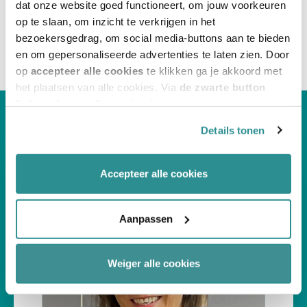
We kijken ernaar uit van je te horen!
dat onze website goed functioneert, om jouw voorkeuren
op te slaan, om inzicht te verkrijgen in het
bezoekersgedrag, om social media-buttons aan te bieden
en om gepersonaliseerde advertenties te laten zien. Door
op
accepteer alle cookies
te klikken ga je akkoord met
het plaatsen van alle cookies. Via
de zwarte button
linksonder op elke pagina
kun je je toestemming
intrekken en je voorkeuren voor de toestemming-
Details tonen
afhankelijke cookies beheren en/of wijzigen. Lees ook
ons
cookiestatement
voor meer informatie.
Accepteer alle cookies
Aanpassen
Weiger alle cookies