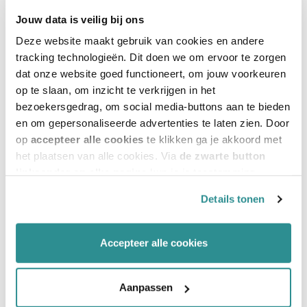
*
E-mailadres
Jouw data is veilig bij ons
Deze website maakt gebruik van cookies en andere
tracking technologieën. Dit doen we om ervoor te zorgen
*
Telefoonnummer
dat onze website goed functioneert, om jouw voorkeuren
op te slaan, om inzicht te verkrijgen in het
bezoekersgedrag, om social media-buttons aan te bieden
en om gepersonaliseerde advertenties te laten zien. Door
op
accepteer alle cookies
te klikken ga je akkoord met
Specifieke vragen
het plaatsen van alle cookies. Via
de zwarte button
linksonder op elke pagina
kun je je toestemming
intrekken en je voorkeuren voor de toestemming-
Details tonen
afhankelijke cookies beheren en/of wijzigen. Lees ook
ons
cookiestatement
voor meer informatie.
Accepteer alle cookies
Aanpassen