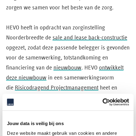
zorgen we samen voor het beste van de zorg.
HEVO heeft in opdracht van zorginstelling
Noorderbreedte de
sale and lease back-constructie
opgezet, zodat deze passende belegger is gevonden
voor de samenwerking, totstandkoming en
financiering van de
nieuwbouw
. HEVO
ontwikkelt
deze nieuwbouw
in een samenwerkingsvorm
die
Risicodragend Projectmanagement
heet en
neemt daarmee alle projectrisico's over van
Noorderbreedte en de belegger van het project,
terwijl ze volledig invloed hebben gehad op het
Jouw data is veilig bij ons
inhoudelijk verloop van het ontwikkelproces. Nu is
Deze website maakt gebruik van cookies en andere