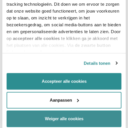
het aan HEVO om samen met de uitvoerende
tracking technologieën. Dit doen we om ervoor te zorgen
partijen het project ook werkelijk te realiseren.
dat onze website goed functioneert, om jouw voorkeuren
op te slaan, om inzicht te verkrijgen in het
bezoekersgedrag, om social media-buttons aan te bieden
Over Noorderbreedte
en om gepersonaliseerde advertenties te laten zien. Door
op
accepteer alle cookies
te klikken ga je akkoord met
het plaatsen van alle cookies. Via
de zwarte button
Noorderbreedte biedt voornamelijk zorg aan
linksonder op elke pagina
kun je je toestemming
ouderen in Fryslân binnen vijftien locaties en een
intrekken en je voorkeuren voor de toestemming-
Details tonen
revalidatiecentrum. Noorderbreedte is
afhankelijke cookies beheren en/of wijzigen. Lees ook
ons
cookiestatement
voor meer informatie.
gespecialiseerd in dementie, Huntington,
Accepteer alle cookies
Gerontopsychiatrie, Korsakov en Niet-Aangeboren
Hersenletsel. Bij Noorderbreedte werken ruim 2.500
Aanpassen
medewerkers en ruim 1.500 vrijwilligers aan de
waardevolle dag voor de cliënten.
Weiger alle cookies