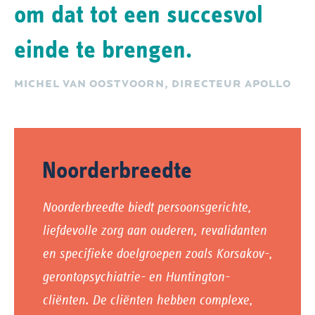
om dat tot een succesvol
einde te brengen.
MICHEL VAN OOSTVOORN, DIRECTEUR APOLLO
Noorderbreedte
Noorderbreedte biedt persoonsgerichte,
liefdevolle zorg aan ouderen, revalidanten
en specifieke doelgroepen zoals Korsakov-,
gerontopsychiatrie- en Huntington-
cliënten. De cliënten hebben complexe,