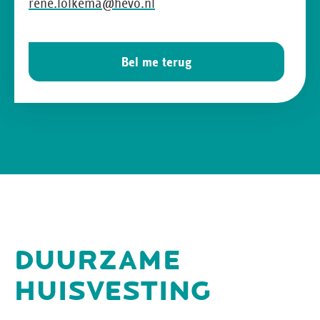
rene.lolkema@hevo.nl
Bel me terug
DUURZAME
HUISVESTING