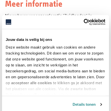
Meer informatie
Nieuwbouw woonzorglocatie 'Zuidlanden' in
Goutum Súd gestart
Jouw data is veilig bij ons
Deze website maakt gebruik van cookies en andere
tracking technologieën. Dit doen we om ervoor te zorgen
dat onze website goed functioneert, om jouw voorkeuren
op te slaan, om inzicht te verkrijgen in het
bezoekersgedrag, om social media-buttons aan te bieden
en om gepersonaliseerde advertenties te laten zien. Door
op
accepteer alle cookies
te klikken ga je akkoord met
het plaatsen van alle cookies. Via
de zwarte button
linksonder op elke pagina
kun je je toestemming
intrekken en je voorkeuren voor de toestemming-
Details tonen
afhankelijke cookies beheren en/of wijzigen. Lees ook