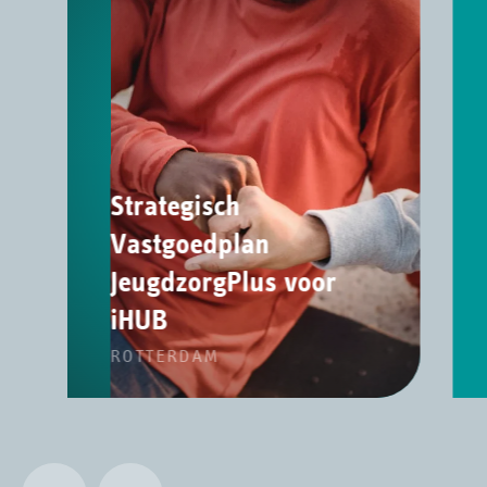
Strategisch
Vastgoedplan
JeugdzorgPlus voor
iHUB
ROTTERDAM