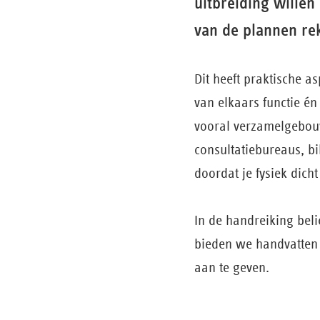
uitbreiding willen
van de plannen re
Dit heeft praktische a
van elkaars functie én
vooral verzamelgebou
consultatie­bureaus, b
doordat je fysiek dicht 
In de handreiking bel
bieden we handvatten 
aan te geven.