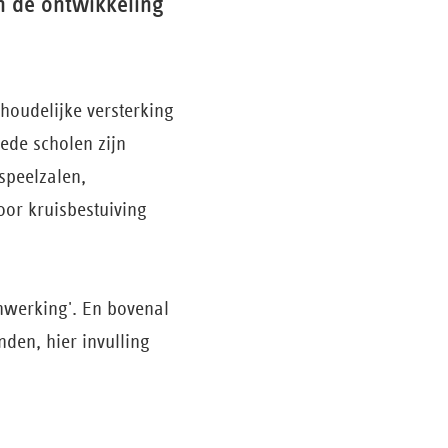
an de ontwikkeling
nhoudelijke versterking
ede scholen zijn
speelzalen,
oor kruisbestuiving
nwerking'. En bovenal
den, hier invulling