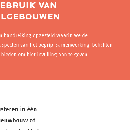
EBRUIK VAN
OLGEBOUWEN
n handreiking opgesteld waarin we de
 aspecten van het begrip 'samenwerking' belichten
 bieden om hier invulling aan te geven.
steren in één
 nieuwbouw of