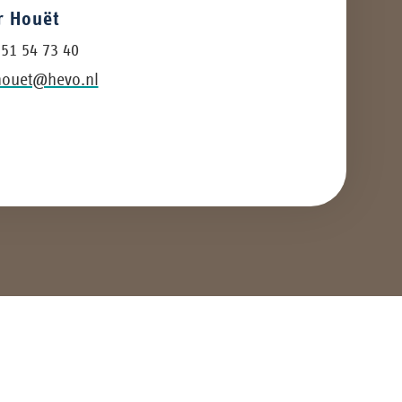
 Houët
 51 54 73 40
houet@hevo.nl