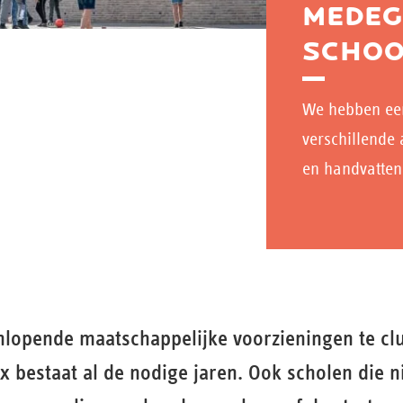
MEDEG
SCHO
We hebben ee
verschillende
en handvatten
nlopende maatschappelijke voorzieningen te clu
 bestaat al de nodige jaren. Ook scholen die