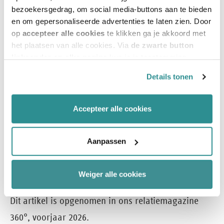
bepaalt of die richting ook werkt. Juist in dat
bezoekersgedrag, om social media-buttons aan te bieden
en om gepersonaliseerde advertenties te laten zien. Door
spanningsveld ontstaan de meest verantwoorde en
op
accepteer alle cookies
te klikken ga je akkoord met
strategische beslissingen. Vastgoeddata en AI zijn
het plaatsen van alle cookies. Via
de zwarte button
al lang geen hype meer, maar vormen het
linksonder op elke pagina
kun je je toestemming
intrekken en je voorkeuren voor de toestemming-
fundament onder duurzame beslissingen in ons
Details tonen
afhankelijke cookies beheren en/of wijzigen. Lees ook
maatschappelijk vastgoed. Het is onze
ons
cookiestatement
voor meer informatie.
verantwoordelijkheid om hiermee maximale
Accepteer alle cookies
maatschappelijke meerwaarde te creëren voor nu
én de toekomst.
Aanpassen
Relatiemagazine
Weiger alle cookies
Dit artikel is opgenomen in ons relatiemagazine
360°, voorjaar 2026.