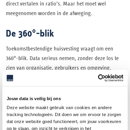
direct vertalen in ratio’s. Maar het moet wel
meegenomen worden in de afweging.
De 360°-blik
Toekomstbestendige huisvesting vraagt om een
360°-blik. Data serieus nemen, zonder deze los te
zien van organisatie, gebruikers en omgeving.
Modellen gebruiken als kompas, niet als
automatische piloot die de duurzame keuze voor
ons maakt. De toekomst wordt niet bepaald door
Jouw data is veilig bij ons
het beste rekenmodel, maar door de beste
Deze website maakt gebruik van cookies en andere
tracking technologieën. Dit doen we om ervoor te zorgen
afweging. Data helpen ons om richting te geven en
dat onze website goed functioneert, om jouw voorkeuren
het juiste gesprek te voeren. De werkelijkheid
op te slaan, om inzicht te verkrijgen in het