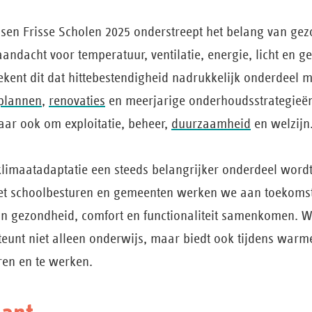
en Frisse Scholen 2025 onderstreept het belang van ge
ndacht voor temperatuur, ventilatie, energie, licht en g
ekent dit dat hittebestendigheid nadrukkelijk onderdeel
splannen
,
renovaties
en meerjarige onderhoudsstrategieën.
aar ook om exploitatie, beheer,
duurzaamheid
en welzijn
klimaatadaptatie een steeds belangrijker onderdeel word
et schoolbesturen en gemeenten werken we aan toekoms
n gezondheid, comfort en functionaliteit samenkomen. 
unt niet alleen onderwijs, maar biedt ook tijdens warme
ren en te werken.
sant