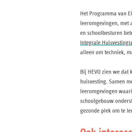
Het Programma van Eis
leeromgevingen, met aa
en schoolbesturen bet
Integrale Huisvesting
alleen om techniek, m
Bij HEVO zien we dat 
huisvesting. Samen m
leeromgevingen waari
schoolgebouw onderste
gezonde plek om te le
Ook interes