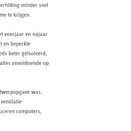
erhitting minder snel
me te krijgen.
het voorjaar en najaar
t en beperkte
ds beter geïsoleerd,
laties onvoldoende op
ontwerpopgave was.
ventilatie­
duceren computers,