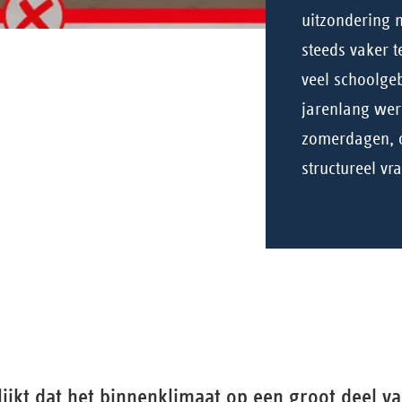
uitzondering 
steeds vaker 
veel schoolge
jarenlang werd
zomerdagen, on
structureel vr
ijkt dat het binnenklimaat op een groot deel v