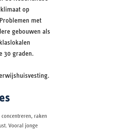
nklimaat op
. Problemen met
udere gebouwen als
klaslokalen
de 30 graden.
erwijshuisvesting.
ies
 concentreren, raken
ust. Vooral jonge