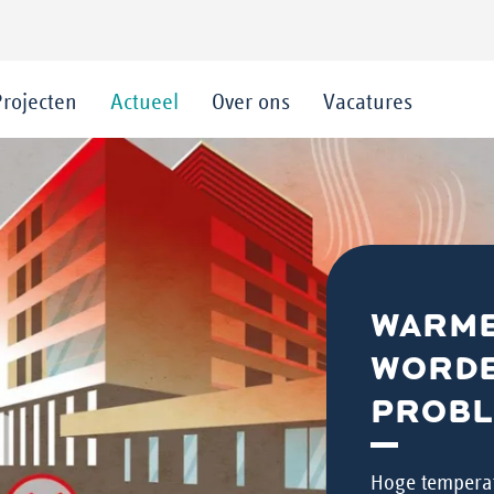
Projecten
Actueel
Over ons
Vacatures
WARME
WORDE
PROBL
Hoge temperat