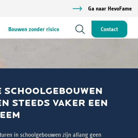
Ga naar HevoFame
Bouwen zonder risico
Contact
 SCHOOLGEBOUWEN
N STEEDS VAKER EEN
EEM
uren in schoolgebouwen zijn allang geen