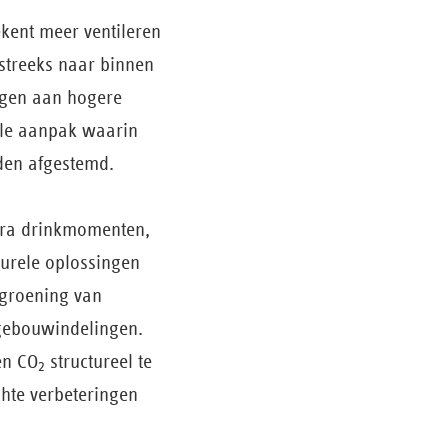
ekent meer ventileren
streeks naar binnen
dragen aan hogere
ale aanpak waarin
rden afgestemd.
xtra drinkmomenten,
turele oplossingen
rgroening van
 gebouwindelingen.
en CO
structureel te
2
chte verbeteringen