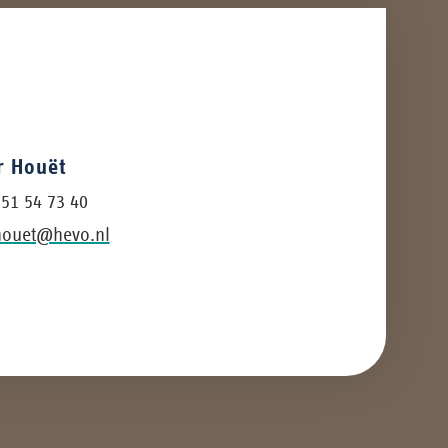
 Houët
 51 54 73 40
houet@hevo.nl