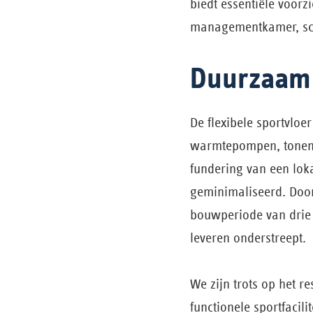
biedt essentiële voorz
managementkamer, sche
Duurzaam
De flexibele sportvlo
warmtepompen, tonen 
fundering van een lok
geminimaliseerd. Door
bouwperiode van drie 
leveren onderstreept.
We zijn trots op het r
functionele sportfaci