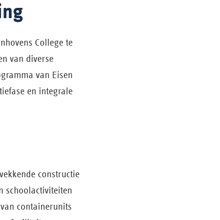
ing
nhovens College te
en van diverse
rogramma van Eisen
iefase en integrale
wekkende constructie
 schoolactiviteiten
 van containerunits