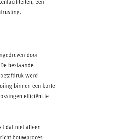
nfaciliteiten, een
trusting.
aangedreven door
 De bestaande
voetafdruk werd
oiing binnen een korte
singen efficiënt te
t dat niet alleen
ericht bouwproces