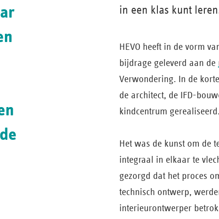
aar
in een klas kunt leren
en
HEVO heeft in de vorm v
bijdrage geleverd aan de
Verwondering. In de korte
de architect, de IFD-bouw
en
kindcentrum gerealiseerd
rde
Het was de kunst om de te
integraal in elkaar te vle
gezorgd dat het proces om
technisch ontwerp, werden
interieur­ontwerper betrok