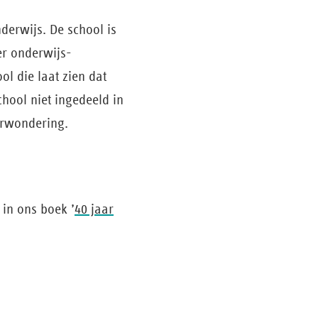
erwijs. De school is
er onderwijs­
l die laat zien dat
chool niet ingedeeld in
erwondering.
in ons boek ’
40 jaar