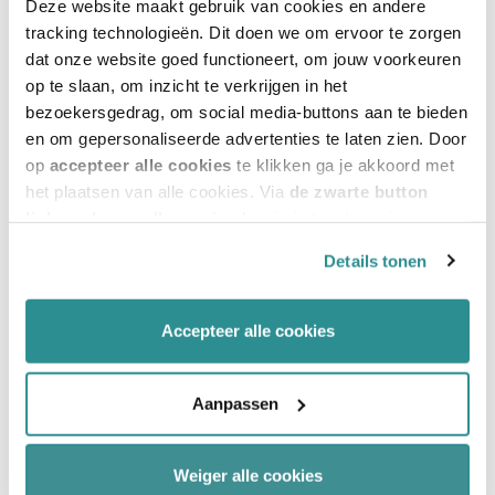
Deze website maakt gebruik van cookies en andere
voorwaarden dat dit gebeurt in de
tracking technologieën. Dit doen we om ervoor te zorgen
originele opmaak en met bronvermelding
dat onze website goed functioneert, om jouw voorkeuren
op te slaan, om inzicht te verkrijgen in het
en dat deze voorwaarden ook aan de
bezoekersgedrag, om social media-buttons aan te bieden
betreffende derden worden opgelegd.
en om gepersonaliseerde advertenties te laten zien. Door
op
accepteer alle cookies
te klikken ga je akkoord met
het plaatsen van alle cookies. Via
de zwarte button
linksonder op elke pagina
kun je je toestemming
intrekken en je voorkeuren voor de toestemming-
Details tonen
afhankelijke cookies beheren en/of wijzigen. Lees ook
Ook interessant
ons
cookiestatement
voor meer informatie.
Accepteer alle cookies
BENG (bijna energieneutraal gebouw)
Aanpassen
Weiger alle cookies
Deel deze pagina