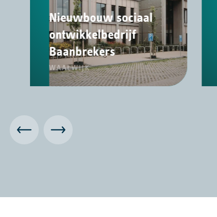
Nieuwbouw sociaal
ontwikkelbedrijf
Baanbrekers
WAALWIJK