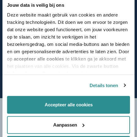
Janine van Hest
Jouw data is veilig bij ons
+31 (0)6 10 58 78 95
Deze website maakt gebruik van cookies en andere
tracking technologieën. Dit doen we om ervoor te zorgen
janine.hest@hevo.nl
dat onze website goed functioneert, om jouw voorkeuren
op te slaan, om inzicht te verkrijgen in het
bezoekersgedrag, om social media-buttons aan te bieden
Bel me terug
en om gepersonaliseerde advertenties te laten zien. Door
op
accepteer alle cookies
te klikken ga je akkoord met
het plaatsen van alle cookies. Via
de zwarte button
linksonder op elke pagina
kun je je toestemming
intrekken en je voorkeuren voor de toestemming-
Details tonen
afhankelijke cookies beheren en/of wijzigen. Lees ook
ons
cookiestatement
voor meer informatie.
Accepteer alle cookies
Aanpassen