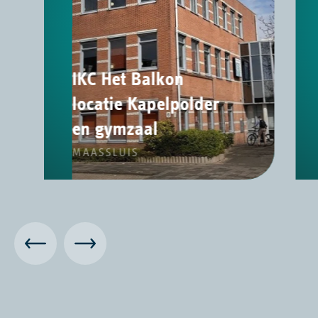
IKC Het Balkon
locatie Kapelpolder
en gymzaal
MAASSLUIS