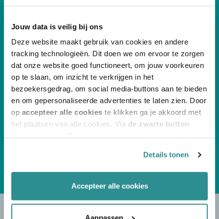
Neem dan contact op met:
Jouw data is veilig bij ons
René Lolkema
Deze website maakt gebruik van cookies en andere
tracking technologieën. Dit doen we om ervoor te zorgen
+31 (0)6 22 43 19 67
dat onze website goed functioneert, om jouw voorkeuren
rene.lolkema@hevo.nl
op te slaan, om inzicht te verkrijgen in het
bezoekersgedrag, om social media-buttons aan te bieden
en om gepersonaliseerde advertenties te laten zien. Door
op
accepteer alle cookies
te klikken ga je akkoord met
Bel me terug
het plaatsen van alle cookies. Via
de zwarte button
linksonder op elke pagina
kun je je toestemming
intrekken en je voorkeuren voor de toestemming-
Details tonen
afhankelijke cookies beheren en/of wijzigen. Lees ook
ons
cookiestatement
voor meer informatie.
Accepteer alle cookies
Aanpassen