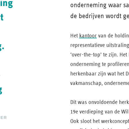
ling
onderneming waar sa
t
de bedrijven wordt g
Het
kantoor
van de holdin
.
representatieve uitstralin
‘over-the-top’ te zijn. He
onderneming te profileren
e
herkenbaar zijn wat het D
vakmanschap, onderneme
g
Dit was onvoldoende herk
19e verdieping van de Wi
TER
Ook sloot het werkconcept