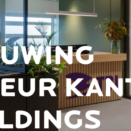
UWING
IEUR KA
OLDINGS