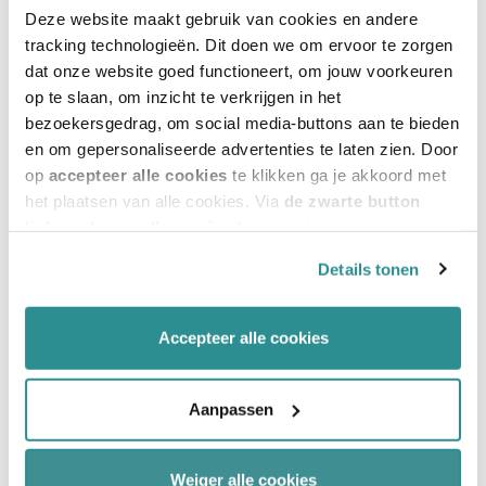
Deze website maakt gebruik van cookies en andere
beheersing.
tracking technologieën. Dit doen we om ervoor te zorgen
dat onze website goed functioneert, om jouw voorkeuren
Strategisch vastgoedbeleid
op te slaan, om inzicht te verkrijgen in het
bezoekersgedrag, om social media-buttons aan te bieden
begint bij exploitatie
en om gepersonaliseerde advertenties te laten zien. Door
op
accepteer alle cookies
te klikken ga je akkoord met
het plaatsen van alle cookies. Via
de zwarte button
Grip op exploitatie vraagt om:
linksonder op elke pagina
kun je je toestemming
intrekken en je voorkeuren voor de toestemming-
Details tonen
Denken in levensduur in plaats van bouwsom.
afhankelijke cookies beheren en/of wijzigen. Lees ook
ons
cookiestatement
voor meer informatie.
Integratie van techniek, bouwkunde en
Accepteer alle cookies
financiën.
Actieve energiesturing.
Aanpassen
Planmatig onderhoud via MJOP.
Weiger alle cookies