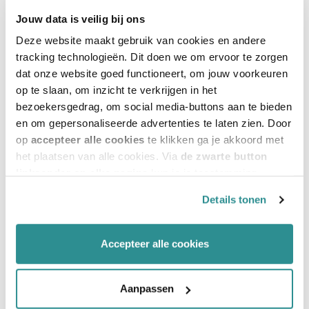
opengesteld moet worden.
Jouw data is veilig bij ons
Deze website maakt gebruik van cookies en andere
tracking technologieën. Dit doen we om ervoor te zorgen
Duurzaam
dat onze website goed functioneert, om jouw voorkeuren
op te slaan, om inzicht te verkrijgen in het
Het betreft een duurzaam schoolgebouw dat past in
bezoekersgedrag, om social media-buttons aan te bieden
en om gepersonaliseerde advertenties te laten zien. Door
haar omgeving en dat functioneel en eigentijds is
op
accepteer alle cookies
te klikken ga je akkoord met
voor leerlingen en personeel. Voor de
het plaatsen van alle cookies. Via
de zwarte button
energieopwekking wordt gebruik gemaakt van een
linksonder op elke pagina
kun je je toestemming
intrekken en je voorkeuren voor de toestemming-
warmtepomp. Ook zijn op het dak zonnepanelen
Details tonen
afhankelijke cookies beheren en/of wijzigen. Lees ook
aanwezig. Een comfortabel binnenklimaat is
ons
cookiestatement
voor meer informatie.
gerealiseerd door hoge isolatiewaarden en een
Accepteer alle cookies
uitstekende luchtdichtheid van de gevels.
Aanpassen