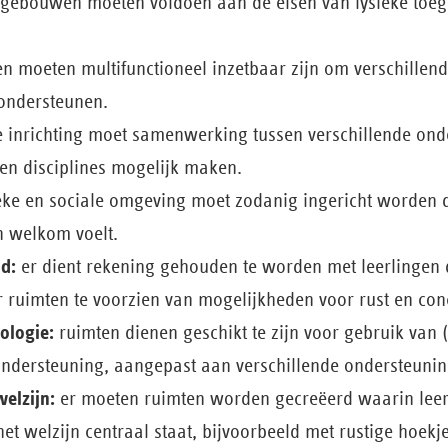
gebouwen moeten voldoen aan de eisen van fysieke toega
n moeten multifunctioneel inzetbaar zijn om verschillen
e ondersteunen.
 inrichting moet samenwerking tussen verschillende ond
en disciplines mogelijk maken.
eke en sociale omgeving moet zodanig ingericht worden da
n welkom voelt.
d:
er dient rekening gehouden te worden met leerlingen d
r ruimten te voorzien van mogelijkheden voor rust en conc
ologie:
ruimten dienen geschikt te zijn voor gebruik van 
ndersteuning, aangepast aan verschillende ondersteunin
elzijn:
er moeten ruimten worden gecreëerd waarin leerl
et welzijn centraal staat, bijvoorbeeld met rustige hoekje