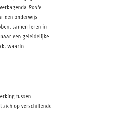
e werkagenda
Route
ar een onderwijs­
bben, samen leren in
naar een geleidelijke
ak, waarin
werking tussen
 zich op verschillende