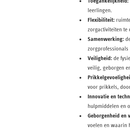
Toegankelijkheid:
leerlingen.
Flexibiliteit:
ruimte
zorgactiviteiten t
Samenwerking:
de
zorgprofessionals 
Veiligheid:
de fysi
veilig, geborgen e
Prikkelgevoelighei
voor prikkels, doo
Innovatie en techn
hulpmiddelen en o
Geborgenheid en w
voelen en waarin h