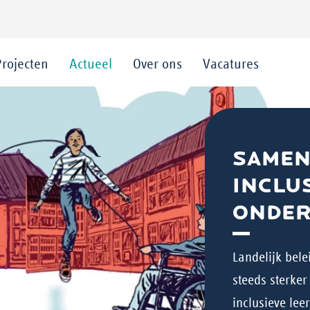
Projecten
Actueel
Over ons
Vacatures
SAMEN
INCLUS
ONDER
Landelijk bele
steeds sterke
inclusieve le