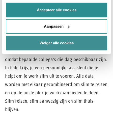
wordt gebruikt en wat de gebruikerservaringen
ons
cookiestatement
voor meer informatie.
zijn. Over een paar jaar kunnen we op basis van
Accepteer alle cookies
artificial intelligence (vanuit agenda’s,
mobiliteitsinformatie etc.) voorspellingen doen.
Aanpassen
Medewerkers kunnen dan automatisch advies
krijgen om een bepaalde dag niet naar kantoor te
Weiger alle cookies
komen vanwege fileverwachtingen of juist wel
omdat bepaalde collega’s die dag beschikbaar zijn.
In feite krijg je een persoonlijke assistent die je
helpt om je werk slim uit te voeren. Alle data
worden met elkaar gecombineerd om slim te reizen
en op de juiste plek je werkzaamheden te doen.
Slim reizen, slim aanwezig zijn en slim thuis
blijven.