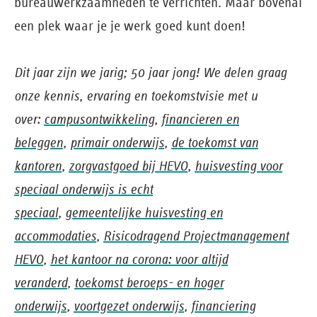
bureauwerkzaamheden te verrichten. Maar bovenal
een plek waar je je werk goed kunt doen!
Dit jaar zijn we jarig; 50 jaar jong! We delen graag
onze kennis, ervaring en toekomstvisie met u
over:
campusontwikkeling
,
financieren en
beleggen
,
primair onderwijs
,
de toekomst van
kantoren
,
zorgvastgoed bij HEVO
,
huisvesting voor
speciaal onderwijs is echt
speciaal
,
gemeentelijke huisvesting en
accommodaties
,
Risicodragend Projectmanagement
HEVO
,
het kantoor na corona: voor altijd
veranderd
,
toekomst beroeps- en hoger
onderwijs
,
voortgezet onderwijs
,
financiering