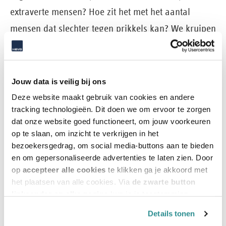
extraverte mensen? Hoe zit het met het aantal
mensen dat slechter tegen prikkels kan? We kruipen
nog beter in de haarvaten van een organisatie om
te analyseren wat deze nodig heeft. Daarbij speelt
ook de ontwikkeling van de vierde
Jouw data is veilig bij ons
industrialiseringsgolf: artificial intelligence op basis
Deze website maakt gebruik van cookies en andere
tracking technologieën. Dit doen we om ervoor te zorgen
van data en Internet of Things. Daar heeft HEVO al
dat onze website goed functioneert, om jouw voorkeuren
de nodige ervaring mee opgedaan. Ons eigen
op te slaan, om inzicht te verkrijgen in het
kantoor is een smart living lab, waarin we op basis
bezoekersgedrag, om social media-buttons aan te bieden
en om gepersonaliseerde advertenties te laten zien. Door
van allerlei technologie leren wat er precies speelt
op
accepteer alle cookies
te klikken ga je akkoord met
in een kantoor. Ook bij diverse opdrachtgevers en
het plaatsen van alle cookies. Via
de zwarte button
linksonder op elke pagina
kun je je toestemming
via de smart offices van Croonwolter&dros halen
intrekken en je voorkeuren voor de toestemming-
we data op. Daaruit leren we hoe het kantoor
Details tonen
afhankelijke cookies beheren en/of wijzigen. Lees ook