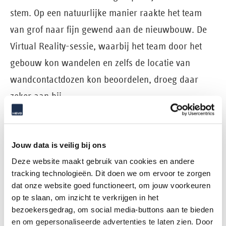
stem. Op een natuurlijke manier raakte het team
van grof naar fijn gewend aan de nieuwbouw. De
Virtual Reality-sessie, waarbij het team door het
gebouw kon wandelen en zelfs de locatie van
wandcontactdozen kon beoordelen, droeg daar
zeker aan bij.
Jouw data is veilig bij ons
Zekerheid op prijs, planning
Deze website maakt gebruik van cookies en andere
tracking technologieën. Dit doen we om ervoor te zorgen
én kwaliteit inclusief
dat onze website goed functioneert, om jouw voorkeuren
op te slaan, om inzicht te verkrijgen in het
invloed op het proces.
bezoekersgedrag, om social media-buttons aan te bieden
en om gepersonaliseerde advertenties te laten zien. Door