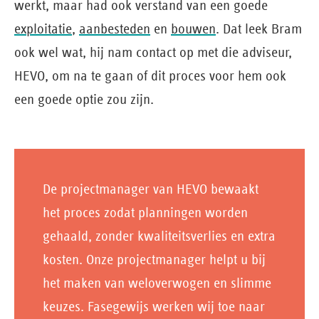
werkt, maar had ook verstand van een goede
exploitatie
,
aanbesteden
en
bouwen
. Dat leek Bram
ook wel wat, hij nam contact op met die adviseur,
HEVO, om na te gaan of dit proces voor hem ook
een goede optie zou zijn.
De projectmanager van HEVO bewaakt
het proces zodat planningen worden
gehaald, zonder kwaliteitsverlies en extra
kosten. Onze projectmanager helpt u bij
het maken van weloverwogen en slimme
keuzes. Fasegewijs werken wij toe naar