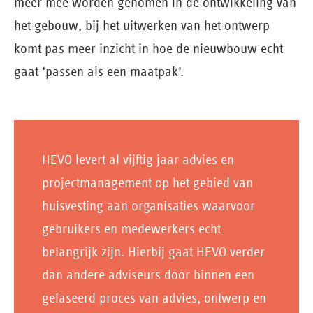
meer mee worden genomen in de ontwikkeling van
het gebouw, bij het uitwerken van het ontwerp
komt pas meer inzicht in hoe de nieuwbouw echt
gaat ‘passen als een maatpak’.
HEVO levert al vijftig jaar advies en
projectmanagement op het gebied van
huisvesting aan organisaties waarvoor
gebruikers en medewerkers echt
belangrijk zijn. Hierbij gaat HEVO verder
dan andere adviseurs door binnen een
gefaseerd proces van advies, ontwerp en