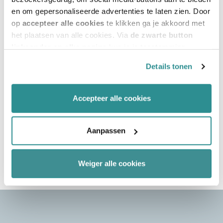
en om gepersonaliseerde advertenties te laten zien. Door
op
accepteer alle cookies
te klikken ga je akkoord met
Martijn van Gemert
het plaatsen van alle cookies. Via
de zwarte button
Adviseur Expertisecentrum
linksonder op elke pagina
kun je je toestemming
intrekken en je voorkeuren voor de toestemming-
Details tonen
afhankelijke cookies beheren en/of wijzigen. Lees ook
ons
cookiestatement
voor meer informatie.
Accepteer alle cookies
Deel deze pagina
Aanpassen
Weiger alle cookies