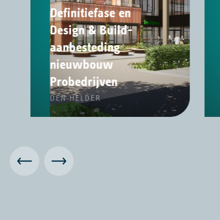
Definitiefase en
Design & Build-
aanbesteding
nieuwbouw
Probedrijven
DEN HELDER