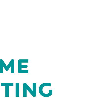
AME
TING