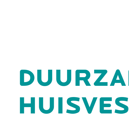
DUURZ
HUISVES