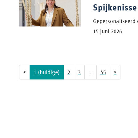
Spijkenisse
Gepersonaliseerd 
15 juni 2026
<
1
(huidige)
2
3
…
45
>